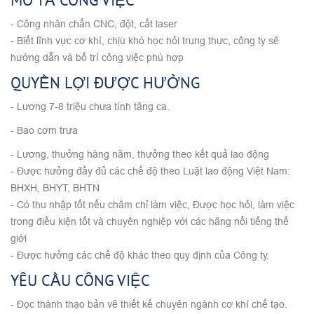
MÔ TẢ CÔNG VIỆC
- Công nhân chấn
CNC
, đột, cắt laser
- Biết lĩnh vực cơ khí, chịu khó học hỏi trung thực, công ty sẽ
hướng dẫn và bố trí công việc phù hợp
QUYỀN LỢI ĐƯỢC HƯỞNG
- Lương 7-8 triệu chưa tính tăng ca.
- Bao cơm trưa
- Lương, thưởng hàng năm, thưởng theo kết quả lao động
- Được hưởng đầy đủ các chế độ theo Luật lao động Việt Nam:
BHXH, BHYT, BHTN
- Có thu nhập tốt nếu chăm chỉ làm việc, Được học hỏi, làm việc
trong điều kiện tốt và chuyên nghiệp với các hãng nổi tiếng thế
giới
- Được hưởng các chế độ khác theo quy định của Công ty.
YÊU CẦU CÔNG VIỆC
- Đọc thành thạo bản vẽ thiết kế chuyên ngành cơ khí chế tạo.