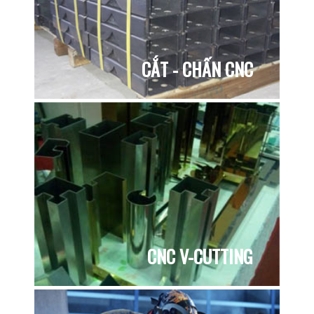
CẮT - CHẤN CNC
CNC V-CUTTING