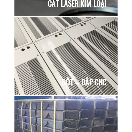
CẮT LASER KIM LOẠI
ĐỘT – DẬP CNC